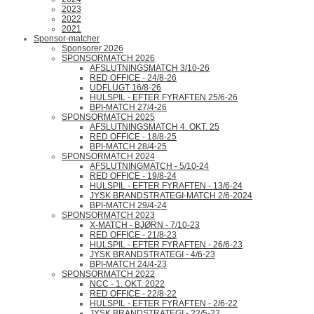
2023
2022
2021
Sponsor-matcher
Sponsorer 2026
SPONSORMATCH 2026
AFSLUTNINGSMATCH 3/10-26
RED OFFICE - 24/8-26
UDFLUGT 16/8-26
HULSPIL - EFTER FYRAFTEN 25/6-26
BPI-MATCH 27/4-26
SPONSORMATCH 2025
AFSLUTNINGSMATCH 4. OKT. 25
RED OFFICE - 18/8-25
BPI-MATCH 28/4-25
SPONSORMATCH 2024
AFSLUTNINGMATCH - 5/10-24
RED OFFICE - 19/8-24
HULSPIL - EFTER FYRAFTEN - 13/6-24
JYSK BRANDSTRATEGI-MATCH 2/6-2024
BPI-MATCH 29/4-24
SPONSORMATCH 2023
X-MATCH - BJØRN - 7/10-23
RED OFFICE - 21/8-23
HULSPIL - EFTER FYRAFTEN - 26/6-23
JYSK BRANDSTRATEGI - 4/6-23
BPI-MATCH 24/4-23
SPONSORMATCH 2022
NCC - 1. OKT. 2022
RED OFFICE - 22/8-22
HULSPIL - EFTER FYRAFTEN - 2/6-22
JYSK BRANDSTRATEGI - 22/5-22