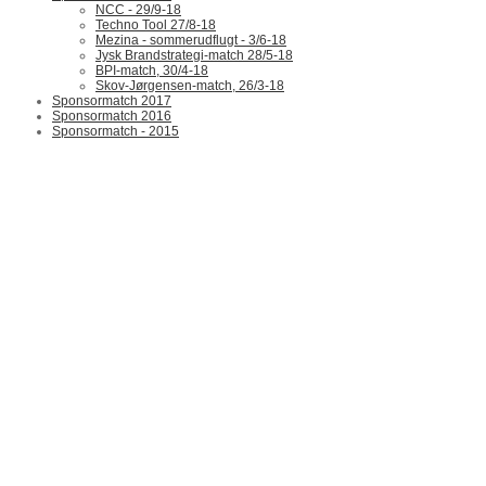
NCC - 29/9-18
Techno Tool 27/8-18
Mezina - sommerudflugt - 3/6-18
Jysk Brandstrategi-match 28/5-18
BPI-match, 30/4-18
Skov-Jørgensen-match, 26/3-18
Sponsormatch 2017
Sponsormatch 2016
Sponsormatch - 2015