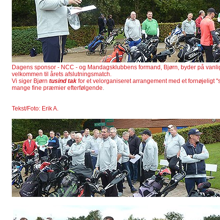
Dagens sponsor - NCC - og Mandagsklubbens formand, Bjørn, byder på vanli
velkommen til årets afslutningsmatch.
Vi siger Bjørn
tusind tak
for et velorganiseret arrangement med et fornøjeligt "
mange fine præmier efterfølgende
.
Tekst/Foto: Erik A.