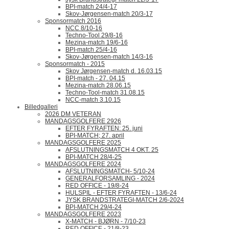
BPI-match 24/4-17
Skov-Jørgensen-match 20/3-17
Sponsormatch 2016
NCC 8/10-16
Techno-Tool 29/8-16
Mezina-match 19/6-16
BPI-match 25/4-16
Skov-Jørgensen-match 14/3-16
Sponsormatch - 2015
Skov Jørgensen-match d. 16.03.15
BPI-match - 27. 04.15
Mezina-match 28.06.15
Techno-Tool-match 31.08.15
NCC-match 3.10.15
Billedgalleri
2026 DM VETERAN
MANDAGSGOLFERE 2926
EFTER FYRAFTEN: 25. juni
BPI-MATCH; 27. april
MANDAGSGOLFERE 2025
AFSLUTNINGSMATCH 4 OKT. 25
BPI-MATCH 28/4-25
MANDAGSGOLFERE 2024
AFSLUTNINGSMATCH- 5/10-24
GENERALFORSAMLING - 2024
RED OFFICE - 19/8-24
HULSPIL - EFTER FYRAFTEN - 13/6-24
JYSK BRANDSTRATEGI-MATCH 2/6-2024
BPI-MATCH 29/4-24
MANDAGSGOLFERE 2023
X-MATCH - BJØRN - 7/10-23
RED OFFICE - 21/8-23