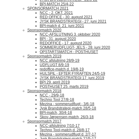
BPI-MATCH 25/4-22
SPONSORMATCH 2021
NCC - 2. OKT. 2021
RED OFFICE - 30. august 2021
JYSK BRANDSTRATEGI - 27. juni 2021
BPI-match d. 21. juni 2021
Sponsormatch 2020
NCC-AFSLUTNING 3. oktober 2020
BPI - 31. august 2020
REDOFFICE - 17. august 2020
SOMMERUDFLUGT- JELS - 28. juni 2020
OPSTARTSMATCH - POSTHUSET
Sponsormatch 2019
NCC afslutning 28/9-19
UDFLUGT 8/9-19
redoffice-match d. 19/8-19
HULSPIL - EFTER FYRAFTEN 24/5-19
JYSK BRANDSTRATEGI 17. juni 2019
BPI 29. april 2019
POSTHUSET 25. marts 2019
Sponsormatch 2018
NCC - 29/9-18
Techno Tool 27/8-18
Mezina - sommerudflugt - 3/6-18
Jysk Brandstrategi-match 28/5-18
BPI-match, 30/4-18
Skov-Jørgensen-match, 26/3-18
Sponsormatch 2017
NCC-afslutning 7/10-17
Techno Tool-match d. 28/8-17
Mezina - sommerudflugt d. 2/7-17
Jysk Brandstrategi-match 22/5-17