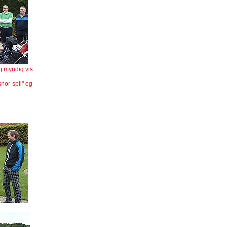
g myndig vis
snor-spil" og